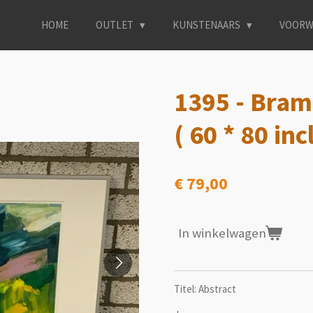
HOME
OUTLET
KUNSTENAARS
VOORW
1395 - Bram
( 60 * 80 incl
€ 79,00
In winkelwagen
Titel: Abstract