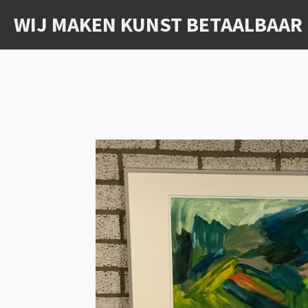
Ga
WIJ MAKEN KUNST BETAALBAAR
direct
naar
de
hoofdinhoud