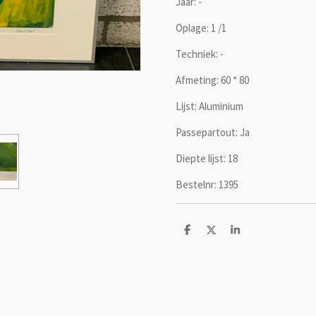
Jaar: -
Oplage: 1 /1
Techniek: -
Afmeting: 60 * 80
Lijst: Aluminium
Passepartout: Ja
Diepte lijst: 18
Bestelnr: 1395
D
D
S
e
e
h
l
e
a
e
l
r
n
e