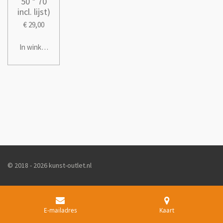
50 * 70
incl. lijst)
€ 29,00
In winkelwagen
© 2018 - 2026 kunst-outlet.nl
E-mailadres
Kaart