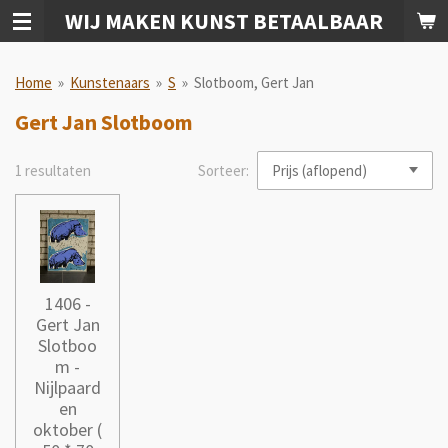
WIJ MAKEN KUNST BETAALBAAR
Ga
direct
naar
Home
»
Kunstenaars
»
S
»
Slotboom, Gert Jan
de
hoofdinhoud
Gert Jan Slotboom
1 resultaten
Sorteer:
1406 -
Gert Jan
Slotboo
m -
Nijlpaard
en
oktober (