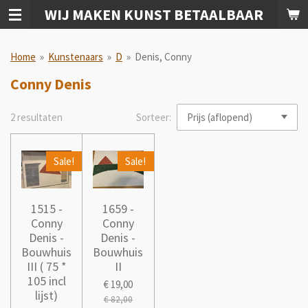
WIJ MAKEN KUNST BETAALBAAR
Ga
direct
naar
Home
»
Kunstenaars
»
D
»
Denis, Conny
de
hoofdinhoud
Conny Denis
2 resultaten
Sorteer:
Sale!
Sale!
1515 -
1659 -
Conny
Conny
Denis -
Denis -
Bouwhuis
Bouwhuis
III ( 75 *
II
105 incl
€ 19,00
lijst)
€ 82,00