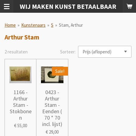
WIJ MAKEN KUNST BETAALBAAR
Ga
direct
naar
Home
»
Kunstenaars
»
S
»
Stam, Arthur
de
hoofdinhoud
Arthur Stam
2 resultaten
Sorteer:
Sale!
1166 -
0423 -
Arthur
Arthur
Stam -
Stam -
Stokbone
Eenden (
n
70 * 70
incl. lijst)
€ 55,00
€ 29,00