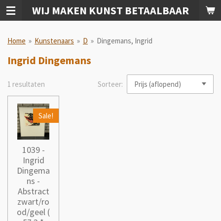
WIJ MAKEN KUNST BETAALBAAR
Ga
direct
naar
Home
»
Kunstenaars
»
D
»
Dingemans, Ingrid
de
hoofdinhoud
Ingrid Dingemans
1 resultaten
Sorteer:
Sale!
1039 -
Ingrid
Dingema
ns -
Abstract
zwart/ro
od/geel (