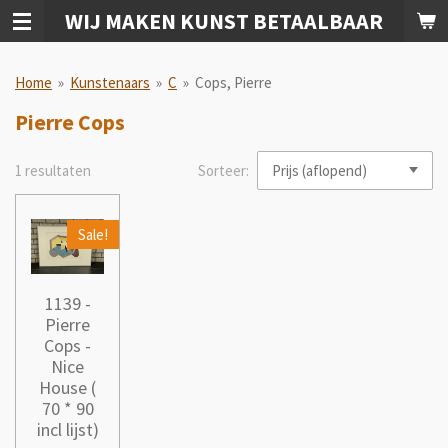
WIJ MAKEN KUNST BETAALBAAR
Ga
direct
naar
Home
»
Kunstenaars
»
C
»
Cops, Pierre
de
hoofdinhoud
Pierre Cops
1 resultaten
Sorteer:
Sale!
1139 -
Pierre
Cops -
Nice
House (
70 * 90
incl lijst)