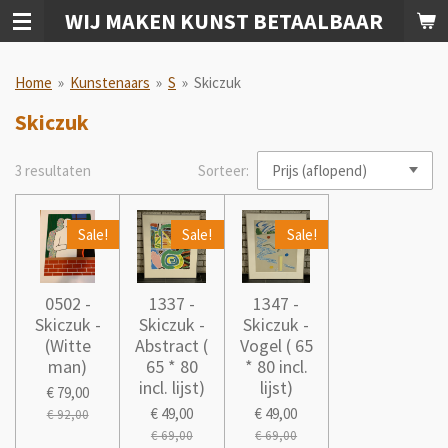
WIJ MAKEN KUNST BETAALBAAR
Ga
direct
naar
Home
»
Kunstenaars
»
S
»
Skiczuk
de
hoofdinhoud
Skiczuk
3 resultaten
Sorteer:
Sale!
Sale!
Sale!
0502 -
1337 -
1347 -
Skiczuk -
Skiczuk -
Skiczuk -
(Witte
Abstract (
Vogel ( 65
man)
65 * 80
* 80 incl.
incl. lijst)
lijst)
€ 79,00
€ 49,00
€ 49,00
€ 92,00
€ 69,00
€ 69,00