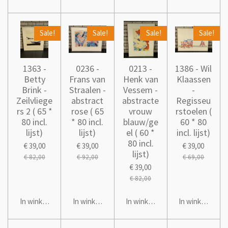
Sale!
Sale!
Sale!
Sale!
1363 -
0236 -
0213 -
1386 - Wil
Betty
Frans van
Henk van
Klaassen
Brink -
Straalen -
Vessem -
-
Zeilvliege
abstract
abstracte
Regisseu
rs 2 ( 65 *
rose ( 65
vrouw
rstoelen (
80 incl.
* 80 incl.
blauw/ge
60 * 80
lijst)
lijst)
el ( 60 *
incl. lijst)
80 incl.
€ 39,00
€ 39,00
€ 39,00
lijst)
€ 82,00
€ 92,00
€ 69,00
€ 39,00
€ 82,00
In winkelwagen
In winkelwagen
In winkelwagen
In winkelwage