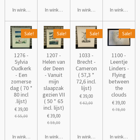
In winkelwagen
In winkelwagen
In winkelwagen
In winkelwage
Sale!
Sale!
Sale!
Sale!
1276 -
1207 -
1033 -
1100 -
Sylvia
Helen van
Brecht -
Leentje
Oudkerk
der Deen
Cameron
Linders -
- Een
- Vanuit
( 57,3 *
Flying
zomerse
mijn
72,6 incl.
between
dag ( 70 *
slaapzak
lijst)
the
80 incl
gezien VII
clouds
€ 39,00
.lijst)
( 50 * 65
€ 39,00
€ 62,00
incl. lijst)
€ 39,00
€ 78,00
€ 39,00
€ 55,00
€ 59,00
In winkelwagen
In winkelwagen
In winkelwagen
In winkelwage