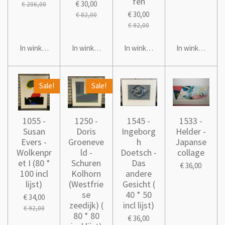
fen
€ 30,00
€ 206,00
€ 30,00
€ 82,00
€ 92,00
In winkelwagen
In winkelwagen
In winkelwagen
In winkelwage
Sale!
Sale!
1055 -
1250 -
1545 -
1533 -
Susan
Doris
Ingeborg
Helder -
Evers -
Groeneve
h
Japanse
Wolkenpr
ld -
Doetsch -
collage
et I (80 *
Schuren
Das
€ 36,00
100 incl
Kolhorn
andere
lijst)
(Westfrie
Gesicht (
se
40 * 50
€ 34,00
zeedijk) (
incl lijst)
€ 92,00
80 * 80
€ 36,00