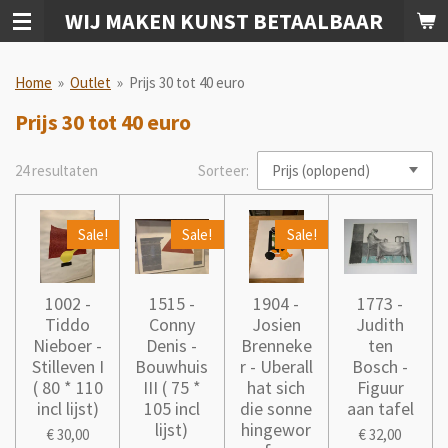
WIJ MAKEN KUNST BETAALBAAR
Ga
direct
naar
Home
»
Outlet
»
Prijs 30 tot 40 euro
de
hoofdinhoud
Prijs 30 tot 40 euro
24 resultaten
Sorteer:
Sale!
Sale!
Sale!
1002 -
1515 -
1904 -
1773 -
Tiddo
Conny
Josien
Judith
Nieboer -
Denis -
Brenneke
ten
Stilleven I
Bouwhuis
r - Uberall
Bosch -
( 80 * 110
III ( 75 *
hat sich
Figuur
incl lijst)
105 incl
die sonne
aan tafel
lijst)
hingewor
€ 30,00
€ 32,00