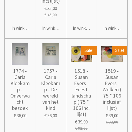
incl lijst)
€ 35,00
€ 46,00
In winkelwagen
In winkelwagen
In winkelwagen
In winkelwage
Sale!
Sale!
1774 -
1757 -
1518 -
1519 -
Carla
Carla
Susan
Susan
Kleekam
Kleekam
Evers -
Evers -
p -
p - De
Feest
Wolken (
Onverwa
wereld
landscha
75 * 106
cht
van het
p ( 75 *
inclusief
bezoek
kind
106 incl
lijst)
lijst)
€ 36,00
€ 36,00
€ 39,00
€ 39,00
€ 92,00
€ 92,00