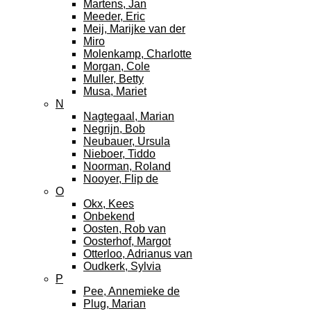
Martens, Jan
Meeder, Eric
Meij, Marijke van der
Miro
Molenkamp, Charlotte
Morgan, Cole
Muller, Betty
Musa, Mariet
N
Nagtegaal, Marian
Negrijn, Bob
Neubauer, Ursula
Nieboer, Tiddo
Noorman, Roland
Nooyer, Flip de
O
Okx, Kees
Onbekend
Oosten, Rob van
Oosterhof, Margot
Otterloo, Adrianus van
Oudkerk, Sylvia
P
Pee, Annemieke de
Plug, Marian