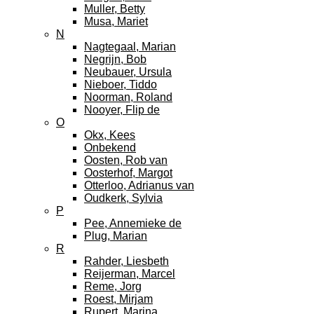
Muller, Betty
Musa, Mariet
N
Nagtegaal, Marian
Negrijn, Bob
Neubauer, Ursula
Nieboer, Tiddo
Noorman, Roland
Nooyer, Flip de
O
Okx, Kees
Onbekend
Oosten, Rob van
Oosterhof, Margot
Otterloo, Adrianus van
Oudkerk, Sylvia
P
Pee, Annemieke de
Plug, Marian
R
Rahder, Liesbeth
Reijerman, Marcel
Reme, Jorg
Roest, Mirjam
Rupert, Marina