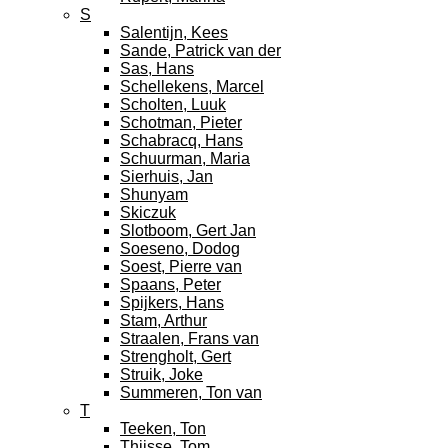
S
Salentijn, Kees
Sande, Patrick van der
Sas, Hans
Schellekens, Marcel
Scholten, Luuk
Schotman, Pieter
Schabracq, Hans
Schuurman, Maria
Sierhuis, Jan
Shunyam
Skiczuk
Slotboom, Gert Jan
Soeseno, Dodog
Soest, Pierre van
Spaans, Peter
Spijkers, Hans
Stam, Arthur
Straalen, Frans van
Strengholt, Gert
Struik, Joke
Summeren, Ton van
T
Teeken, Ton
Thijsse, Tom