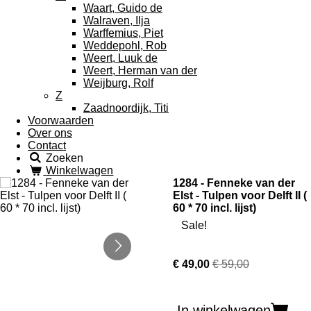
Waart, Guido de
Walraven, Ilja
Warffemius, Piet
Weddepohl, Rob
Weert, Luuk de
Weert, Herman van der
Weijburg, Rolf
Z
Zaadnoordijk, Titi
Voorwaarden
Over ons
Contact
Zoeken
Winkelwagen
1284 - Fenneke van der
Elst - Tulpen voor Delft II (
60 * 70 incl. lijst)
Sale!
€ 49,00
€ 59,00
In winkelwagen