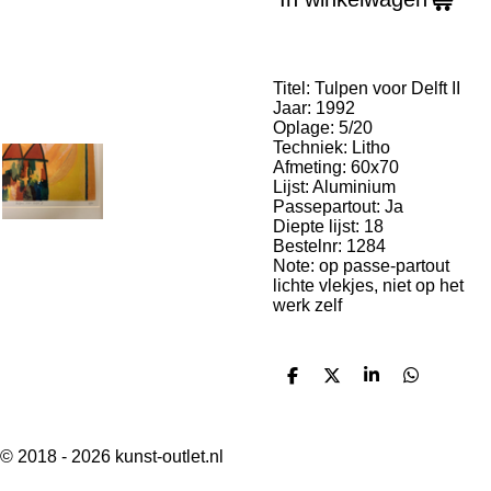
Titel: Tulpen voor Delft II
Jaar: 1992
Oplage: 5/20
Techniek: Litho
Afmeting: 60x70
Lijst: Aluminium
Passepartout: Ja
Diepte lijst: 18
Bestelnr: 1284
Note: op passe-partout
lichte vlekjes, niet op het
werk zelf
D
D
S
D
e
e
h
e
l
e
a
l
e
l
r
e
n
e
n
© 2018 - 2026 kunst-outlet.nl