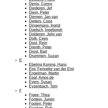
Denis, Conny
Diederen, Jef
Diem, Peter
Diemen, Jan van
Dieters, Coos
Dingemans, Ingrid
Doetsch, Ingeborgh
Dolderen, Jelis van
Dolk, Cees
Dool, Rein
Drenth, Peter
Drost, Bart
Drummen, Suzan
E
Ebeling Koning, Hans
Elst, Fenneke van der Elst
Engelman, Martin
Epal, Amos de
Evers, Susan
Eyzenbach, Tom
F
Figee, Thea
Fontein, Jurjen
Foolen, Peter
Franken, Rob