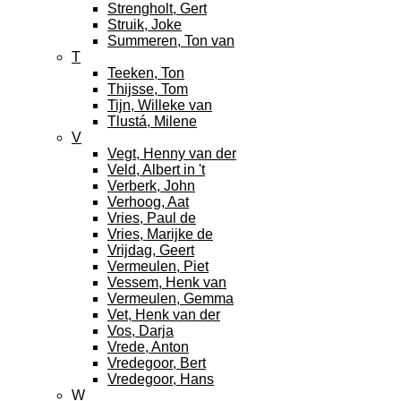
Strengholt, Gert
Struik, Joke
Summeren, Ton van
T
Teeken, Ton
Thijsse, Tom
Tijn, Willeke van
Tlustá, Milene
V
Vegt, Henny van der
Veld, Albert in 't
Verberk, John
Verhoog, Aat
Vries, Paul de
Vries, Marijke de
Vrijdag, Geert
Vermeulen, Piet
Vessem, Henk van
Vermeulen, Gemma
Vet, Henk van der
Vos, Darja
Vrede, Anton
Vredegoor, Bert
Vredegoor, Hans
W