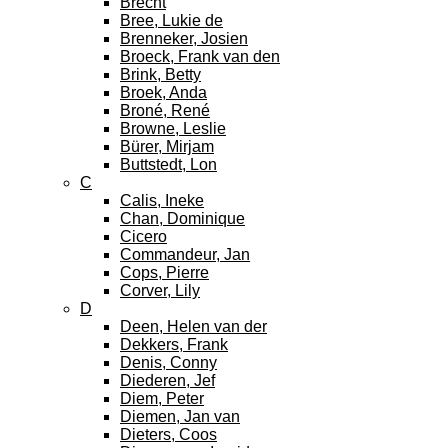
Brecht
Bree, Lukie de
Brenneker, Josien
Broeck, Frank van den
Brink, Betty
Broek, Anda
Broné, René
Browne, Leslie
Bürer, Mirjam
Buttstedt, Lon
C
Calis, Ineke
Chan, Dominique
Cicero
Commandeur, Jan
Cops, Pierre
Corver, Lily
D
Deen, Helen van der
Dekkers, Frank
Denis, Conny
Diederen, Jef
Diem, Peter
Diemen, Jan van
Dieters, Coos