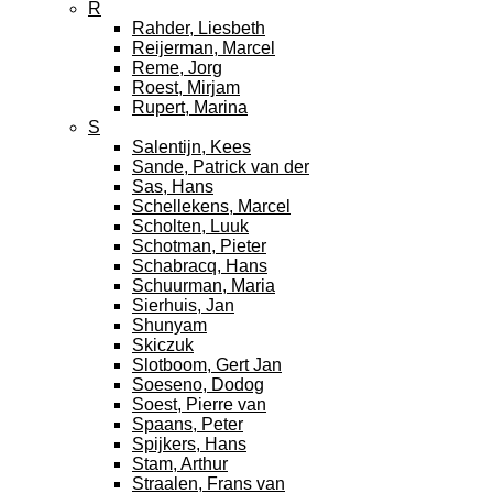
R
Rahder, Liesbeth
Reijerman, Marcel
Reme, Jorg
Roest, Mirjam
Rupert, Marina
S
Salentijn, Kees
Sande, Patrick van der
Sas, Hans
Schellekens, Marcel
Scholten, Luuk
Schotman, Pieter
Schabracq, Hans
Schuurman, Maria
Sierhuis, Jan
Shunyam
Skiczuk
Slotboom, Gert Jan
Soeseno, Dodog
Soest, Pierre van
Spaans, Peter
Spijkers, Hans
Stam, Arthur
Straalen, Frans van