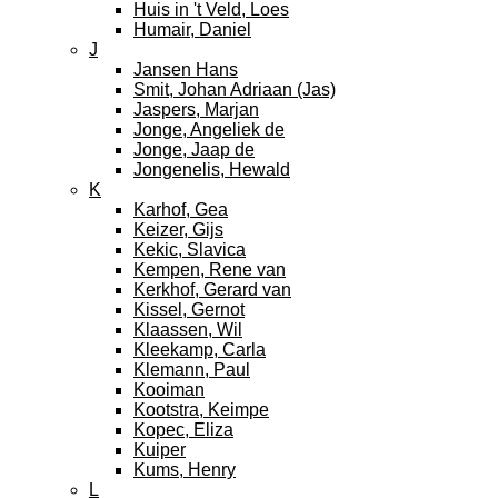
Huis in 't Veld, Loes
Humair, Daniel
J
Jansen Hans
Smit, Johan Adriaan (Jas)
Jaspers, Marjan
Jonge, Angeliek de
Jonge, Jaap de
Jongenelis, Hewald
K
Karhof, Gea
Keizer, Gijs
Kekic, Slavica
Kempen, Rene van
Kerkhof, Gerard van
Kissel, Gernot
Klaassen, Wil
Kleekamp, Carla
Klemann, Paul
Kooiman
Kootstra, Keimpe
Kopec, Eliza
Kuiper
Kums, Henry
L