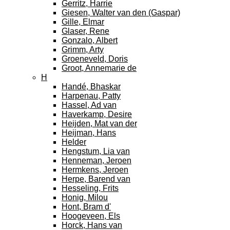
Gerritz, Harrie
Giesen, Walter van den (Gaspar)
Gille, Elmar
Glaser, Rene
Gonzalo, Albert
Grimm, Arty
Groeneveld, Doris
Groot, Annemarie de
H
Handé, Bhaskar
Harpenau, Patty
Hassel, Ad van
Haverkamp, Desire
Heijden, Mat van der
Heijman, Hans
Helder
Hengstum, Lia van
Henneman, Jeroen
Hermkens, Jeroen
Herpe, Barend van
Hesseling, Frits
Honig, Milou
Hont, Bram d'
Hoogeveen, Els
Horck, Hans van