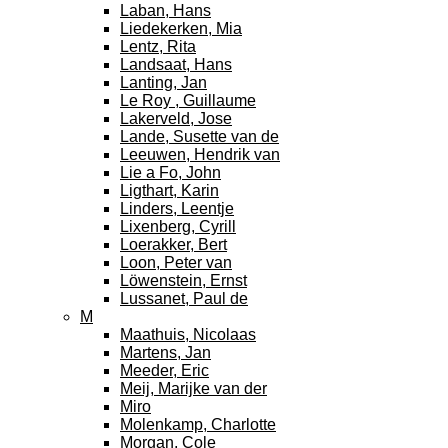
Laban, Hans
Liedekerken, Mia
Lentz, Rita
Landsaat, Hans
Lanting, Jan
Le Roy , Guillaume
Lakerveld, Jose
Lande, Susette van de
Leeuwen, Hendrik van
Lie a Fo, John
Ligthart, Karin
Linders, Leentje
Lixenberg, Cyrill
Loerakker, Bert
Loon, Peter van
Löwenstein, Ernst
Lussanet, Paul de
M
Maathuis, Nicolaas
Martens, Jan
Meeder, Eric
Meij, Marijke van der
Miro
Molenkamp, Charlotte
Morgan, Cole