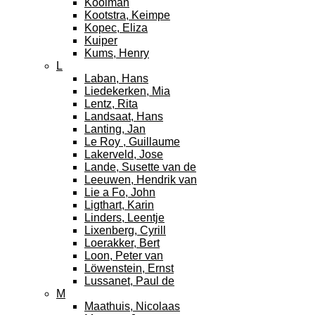
Kooiman
Kootstra, Keimpe
Kopec, Eliza
Kuiper
Kums, Henry
L
Laban, Hans
Liedekerken, Mia
Lentz, Rita
Landsaat, Hans
Lanting, Jan
Le Roy , Guillaume
Lakerveld, Jose
Lande, Susette van de
Leeuwen, Hendrik van
Lie a Fo, John
Ligthart, Karin
Linders, Leentje
Lixenberg, Cyrill
Loerakker, Bert
Loon, Peter van
Löwenstein, Ernst
Lussanet, Paul de
M
Maathuis, Nicolaas