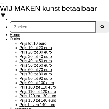
Ga
WIJ MAKEN kunst betaalbaar
direct
naar
de
hoofdinhoud
Home
Outlet
Prijs tot 10 euro
Prijs 10 tot 20 euro
Prijs 20 tot 30 euro
Prijs 30 tot 40 euro
Prijs 40 tot 50 euro
Prijs 50 tot 60 euro
Prijs 60 tot 70 euro
Prijs 70 tot 80 euro
Prijs 80 tot 90 euro
Prijs 90 tot 100 euro
Prijs 100 tot 110 euro
Prijs 110 tot 120 euro
Prijs 120 tot 130 euro
Prijs 130 tot 140 euro
Prijs boven 140 euro