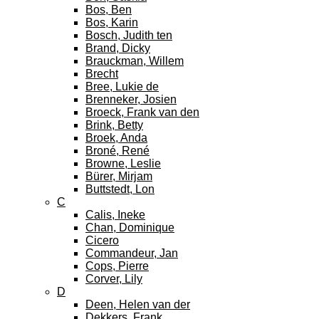
Bos, Ben
Bos, Karin
Bosch, Judith ten
Brand, Dicky
Brauckman, Willem
Brecht
Bree, Lukie de
Brenneker, Josien
Broeck, Frank van den
Brink, Betty
Broek, Anda
Broné, René
Browne, Leslie
Bürer, Mirjam
Buttstedt, Lon
C
Calis, Ineke
Chan, Dominique
Cicero
Commandeur, Jan
Cops, Pierre
Corver, Lily
D
Deen, Helen van der
Dekkers, Frank