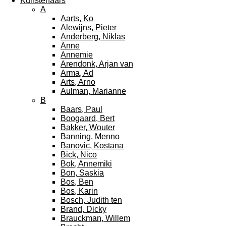
Kunstenaars
A
Aarts, Ko
Alewijns, Pieter
Anderberg, Niklas
Anne
Annemie
Arendonk, Arjan van
Arma, Ad
Arts, Arno
Aulman, Marianne
B
Baars, Paul
Boogaard, Bert
Bakker, Wouter
Banning, Menno
Banovic, Kostana
Bick, Nico
Bok, Annemiki
Bon, Saskia
Bos, Ben
Bos, Karin
Bosch, Judith ten
Brand, Dicky
Brauckman, Willem