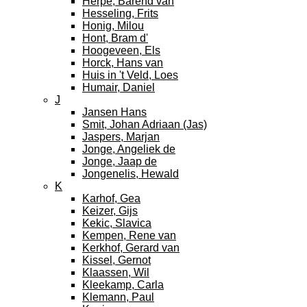
Herpe, Barend van
Hesseling, Frits
Honig, Milou
Hont, Bram d'
Hoogeveen, Els
Horck, Hans van
Huis in 't Veld, Loes
Humair, Daniel
J
Jansen Hans
Smit, Johan Adriaan (Jas)
Jaspers, Marjan
Jonge, Angeliek de
Jonge, Jaap de
Jongenelis, Hewald
K
Karhof, Gea
Keizer, Gijs
Kekic, Slavica
Kempen, Rene van
Kerkhof, Gerard van
Kissel, Gernot
Klaassen, Wil
Kleekamp, Carla
Klemann, Paul