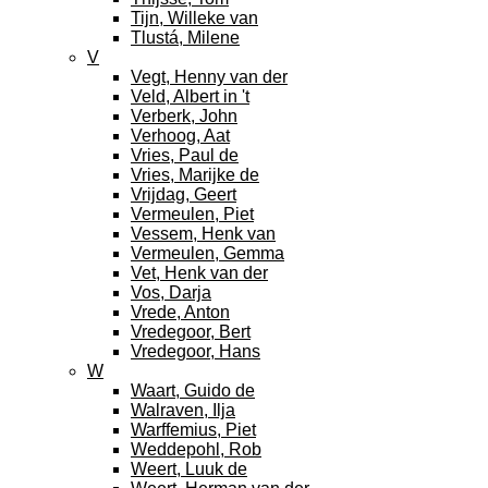
Tijn, Willeke van
Tlustá, Milene
V
Vegt, Henny van der
Veld, Albert in 't
Verberk, John
Verhoog, Aat
Vries, Paul de
Vries, Marijke de
Vrijdag, Geert
Vermeulen, Piet
Vessem, Henk van
Vermeulen, Gemma
Vet, Henk van der
Vos, Darja
Vrede, Anton
Vredegoor, Bert
Vredegoor, Hans
W
Waart, Guido de
Walraven, Ilja
Warffemius, Piet
Weddepohl, Rob
Weert, Luuk de