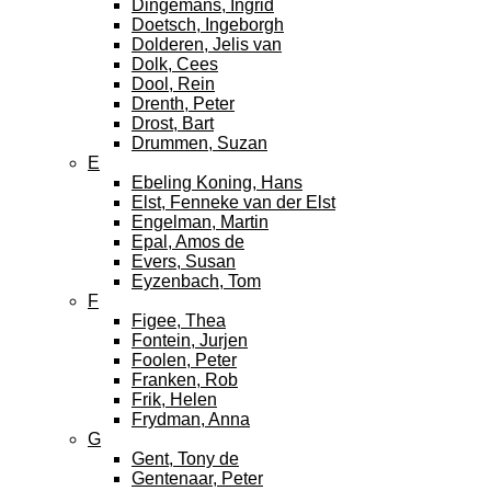
Dingemans, Ingrid
Doetsch, Ingeborgh
Dolderen, Jelis van
Dolk, Cees
Dool, Rein
Drenth, Peter
Drost, Bart
Drummen, Suzan
E
Ebeling Koning, Hans
Elst, Fenneke van der Elst
Engelman, Martin
Epal, Amos de
Evers, Susan
Eyzenbach, Tom
F
Figee, Thea
Fontein, Jurjen
Foolen, Peter
Franken, Rob
Frik, Helen
Frydman, Anna
G
Gent, Tony de
Gentenaar, Peter