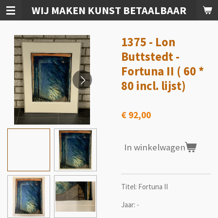
WIJ MAKEN KUNST BETAALBAAR
Ga
direct
naar
1375 - Lon
de
hoofdinhoud
Buttstedt -
Fortuna II ( 60 *
80 incl. lijst)
€ 92,00
In winkelwagen
Titel: Fortuna II
Jaar: -