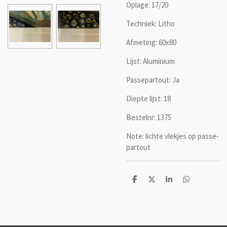
Oplage: 17/20
Techniek: Litho
Afmeting: 60x80
Lijst: Aluminium
Passepartout: Ja
Diepte lijst: 18
Bestelnr: 1375
Note: lichte vlekjes op passe-
partout
D
D
S
D
e
e
h
e
l
e
a
l
e
l
r
e
n
e
n