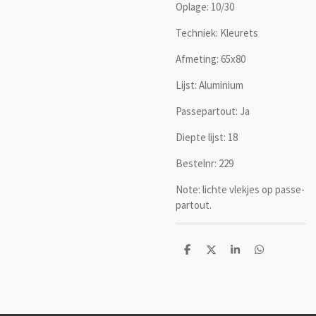
Oplage: 10/30
Techniek: Kleurets
Afmeting: 65x80
Lijst: Aluminium
Passepartout: Ja
Diepte lijst: 18
Bestelnr: 229
Note: lichte vlekjes op passe-
partout.
D
D
S
D
e
e
h
e
l
e
a
l
e
l
r
e
n
e
n