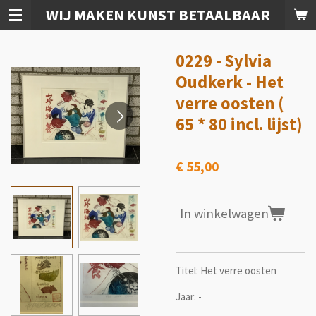
WIJ MAKEN KUNST BETAALBAAR
Ga
direct
naar
0229 - Sylvia
de
hoofdinhoud
Oudkerk - Het
verre oosten (
65 * 80 incl. lijst)
€ 55,00
In winkelwagen
Titel: Het verre oosten
Jaar: -