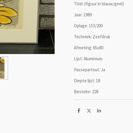
Titel: (figuur in blauw/geel)
Jaar: 1989
Oplage: 153/200
Techniek: Zeefdruk
Afmeting: 65x80
Lijst: Aluminium
Passepartout: Ja
Diepte lijst: 18
Bestelnr: 228
D
D
S
e
e
h
l
e
a
e
l
r
n
e