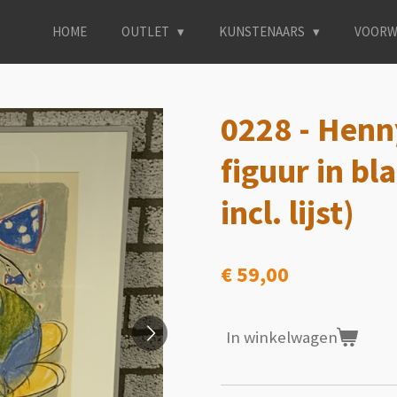
HOME
OUTLET
KUNSTENAARS
VOORW
0228 - Henn
figuur in bl
incl. lijst)
€ 59,00
In winkelwagen