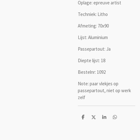
Oplage: epreuve artist
Techniek: Litho
Afmeting: 70x90
Lijst: Aluminium
Passepartout: Ja
Diepte lijst: 18
Bestelnr: 1092
Note: paar vlekjes op
passepartout, niet op werk
zelf
D
D
S
D
e
e
h
e
l
e
a
l
e
l
r
e
n
e
n