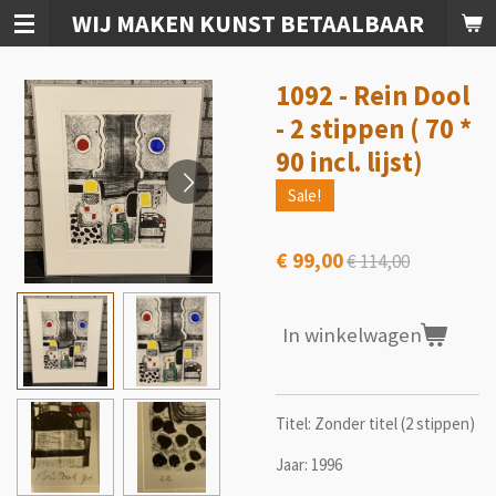
WIJ MAKEN KUNST BETAALBAAR
Ga
direct
naar
1092 - Rein Dool
de
hoofdinhoud
- 2 stippen ( 70 *
90 incl. lijst)
Sale!
€ 99,00
€ 114,00
In winkelwagen
Titel: Zonder titel (2 stippen)
Jaar: 1996