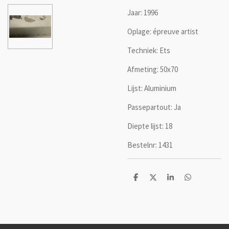
Jaar: 1996
Oplage: épreuve artist
Techniek: Ets
Afmeting: 50x70
Lijst: Aluminium
Passepartout: Ja
Diepte lijst: 18
Bestelnr: 1431
D
D
S
D
e
e
h
e
l
e
a
l
e
l
r
e
n
e
n