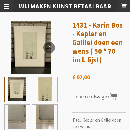
WIJ MAKEN KUNST BETAALBAAR
Ga
direct
naar
1431 - Karin Bos
de
hoofdinhoud
- Kepler en
Galilei doen een
wens ( 50 * 70
incl. lijst)
€ 92,00
In winkelwagen
Titel: Kepler en Galilei doen
een wens