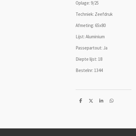
Oplage: 9/25
Techniek: Zeefdruk
Afmeting: 65x80
Lijst: Aluminium
Passepartout: Ja
Diepte lijst: 18
Bestelnr: 1344
D
D
S
D
e
e
h
e
l
e
a
l
e
l
r
e
n
e
n