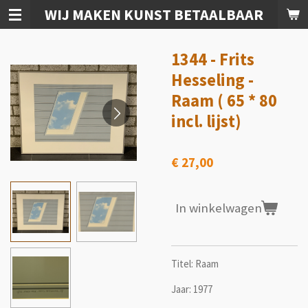
WIJ MAKEN KUNST BETAALBAAR
Ga
direct
naar
1344 - Frits
de
hoofdinhoud
Hesseling -
Raam ( 65 * 80
incl. lijst)
€ 27,00
In winkelwagen
Titel: Raam
Jaar: 1977