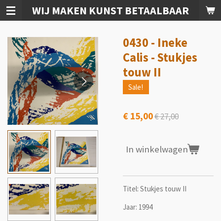
WIJ MAKEN KUNST BETAALBAAR
Ga
direct
naar
0430 - Ineke
de
hoofdinhoud
Calis - Stukjes
touw II
Sale!
€ 15,00
€ 27,00
In winkelwagen
Titel: Stukjes touw II
Jaar: 1994