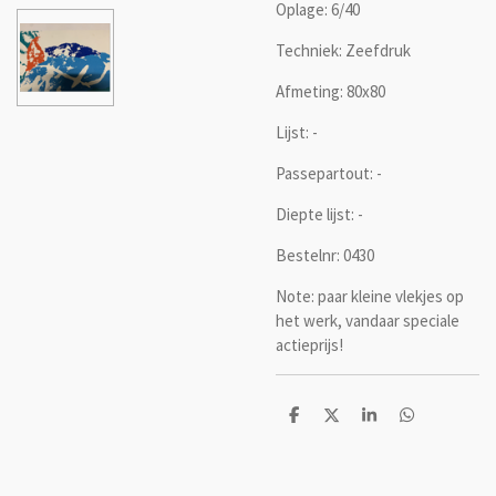
Oplage: 6/40
Techniek: Zeefdruk
Afmeting: 80x80
Lijst: -
Passepartout: -
Diepte lijst: -
Bestelnr: 0430
Note: paar kleine vlekjes op
het werk, vandaar speciale
actieprijs!
D
D
S
D
e
e
h
e
l
e
a
l
e
l
r
e
n
e
n