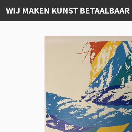
Ga
WIJ MAKEN KUNST BETAALBAAR
direct
naar
de
hoofdinhoud