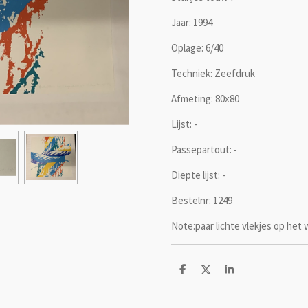
Jaar: 1994
Oplage: 6/40
Techniek: Zeefdruk
Afmeting: 80x80
Lijst: -
Passepartout: -
Diepte lijst: -
Bestelnr: 1249
Note:paar lichte vlekjes op het 
D
D
S
e
e
h
l
e
a
e
l
r