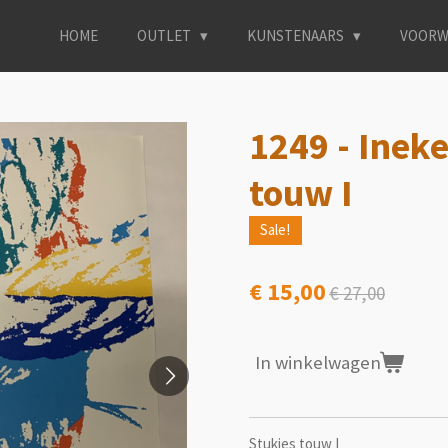
HOME
OUTLET
KUNSTENAARS
VOORW
1249 - Ineke
touw I
Sale!
€ 15,00
€ 27,00
In winkelwagen
Stukjes touw I