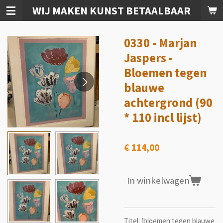
WIJ MAKEN KUNST BETAALBAAR
Ga
direct
naar
0330 - Marjan
de
hoofdinhoud
Jaspers -
Bloemen tegen
blauwe
achtergrond (90
* 110 incl lijst)
€ 114,00
In winkelwagen
Titel: (bloemen tegen blauwe