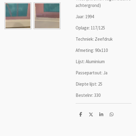
achtergrond)
Jaar: 1994
Oplage: 117/125
Techniek: Zeefdruk
Afmeting: 90x110
Lijst: Aluminium
Passepartout: Ja
Diepte lijst: 25
Bestelnr: 330
D
D
S
D
e
e
h
e
l
e
a
l
e
l
r
e
n
e
n