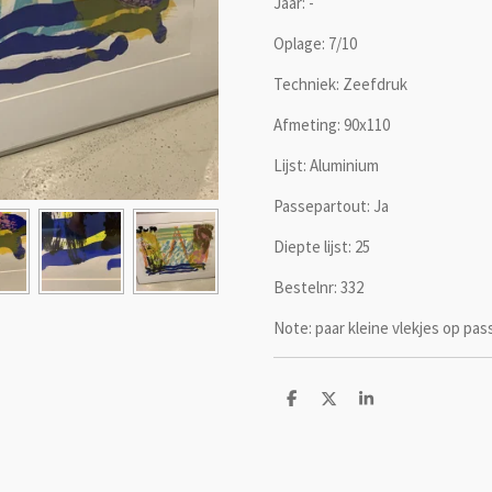
Jaar: -
Oplage: 7/10
Techniek: Zeefdruk
Afmeting: 90x110
Lijst: Aluminium
Passepartout: Ja
Diepte lijst: 25
Bestelnr: 332
Note: paar kleine vlekjes op pas
D
D
S
e
e
h
l
e
a
e
l
r
n
e