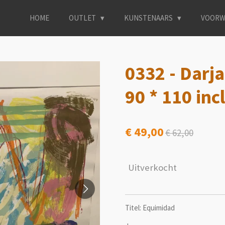
HOME
OUTLET
KUNSTENAARS
VOORW
0332 - Darja
90 * 110 incl 
€ 49,00
€ 62,00
Uitverkocht
Titel: Equimidad