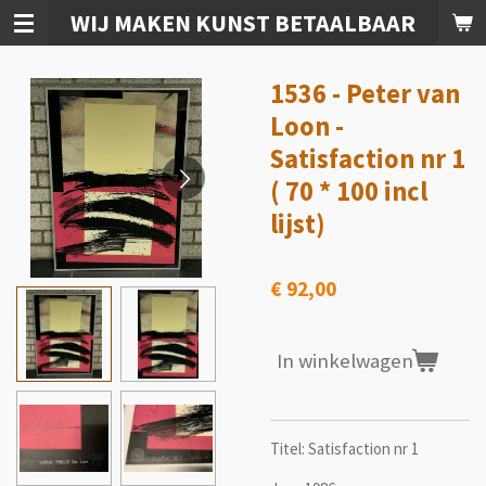
WIJ MAKEN KUNST BETAALBAAR
Ga
direct
naar
1536 - Peter van
de
hoofdinhoud
Loon -
Satisfaction nr 1
( 70 * 100 incl
lijst)
€ 92,00
In winkelwagen
Titel: Satisfaction nr 1