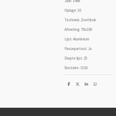
Jaar: 1986
Oplage: 10
Techniek: Zeefdruk
Afmeting: 70x100
Lijst: Aluminium
Passepartout: Ja
Diepte lijst: 25
Bestelnr: 1536
D
D
S
D
e
e
h
e
l
e
a
l
e
l
r
e
n
e
n