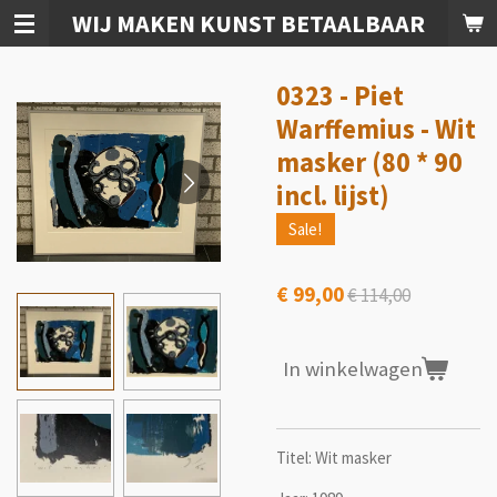
WIJ MAKEN KUNST BETAALBAAR
Ga
direct
naar
0323 - Piet
de
hoofdinhoud
Warffemius - Wit
masker (80 * 90
incl. lijst)
Sale!
€ 99,00
€ 114,00
In winkelwagen
Titel: Wit masker