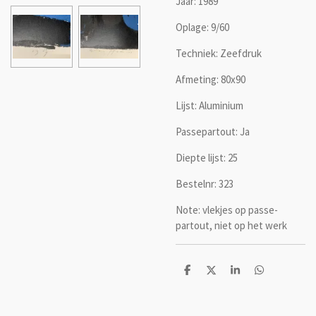
Jaar: 1989
Oplage: 9/60
Techniek: Zeefdruk
Afmeting: 80x90
Lijst: Aluminium
Passepartout: Ja
Diepte lijst: 25
Bestelnr: 323
Note: vlekjes op passe-
partout, niet op het werk
D
D
S
D
e
e
h
e
l
e
a
l
e
l
r
e