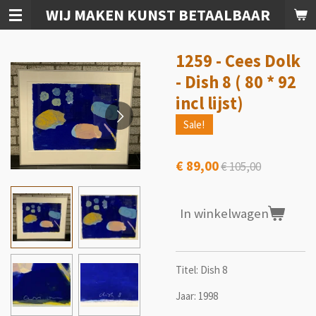
WIJ MAKEN KUNST BETAALBAAR
Ga
direct
naar
1259 - Cees Dolk
de
hoofdinhoud
- Dish 8 ( 80 * 92
incl lijst)
Sale!
€ 89,00
€ 105,00
In winkelwagen
Titel: Dish 8
Jaar: 1998