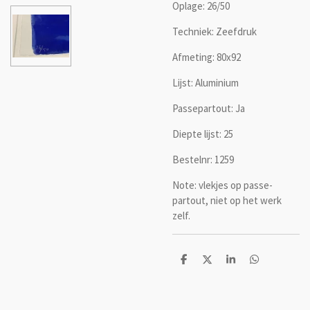
Oplage: 26/50
Techniek: Zeefdruk
Afmeting: 80x92
Lijst: Aluminium
Passepartout: Ja
Diepte lijst: 25
Bestelnr: 1259
Note: vlekjes op passe-
partout, niet op het werk
zelf.
D
D
S
D
e
e
h
e
l
e
a
l
e
l
r
e
n
e
n