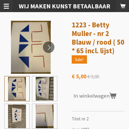
WIJ MAKEN KUNST BETAALBAAR
Ga
direct
naar
1223 - Betty
de
hoofdinhoud
Muller - nr 2
Blauw / rood ( 50
* 65 incl. lijst)
Sale!
€ 5,00
€ 9,00
In winkelwagen
Titel: nr 2