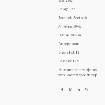
Jaar: 1982
Oplage: 7/20
Techniek: Zeefdruk
Afmeting: 50x65
Lijst: Aluminium
Passepartout: -
Diepte lijst: 18
Bestelnr: 1223
Note: meerdere vlekjes op
werk, daarom speciale prijs
D
D
S
D
e
e
h
e
l
e
a
l
e
l
r
e