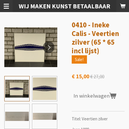
WIJ MAKEN KUNST BETAALBAAR
Ga
direct
naar
0410 - Ineke
de
hoofdinhoud
Calis - Veertien
zilver (65 * 65
incl lijst)
Sale!
€ 15,00
€ 27,00
In winkelwagen
Titel: Veertien zilver