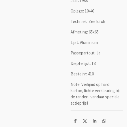
Jaar: 1988
Oplage: 10/40
Techniek: Zeefdruk
Afmeting: 65x65
Lijst: Aluminium
Passepartout: Ja
Diepte lijst: 18
Bestelnr: 410
Note: Verlijmd op hard
karton, lichte verkleuring bij
de randen, vandaar speciale
actieprijs!
D
D
S
D
e
e
h
e