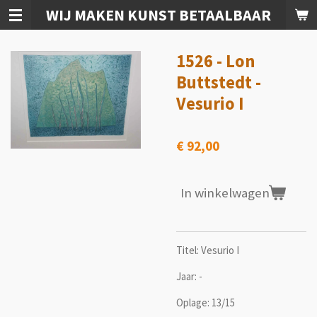
WIJ MAKEN KUNST BETAALBAAR
Ga
direct
naar
1526 - Lon
de
hoofdinhoud
Buttstedt -
Vesurio I
€ 92,00
In winkelwagen
Titel: Vesurio I
Jaar: -
Oplage: 13/15