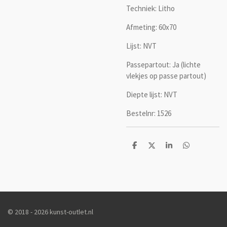
Techniek: Litho
Afmeting: 60x70
Lijst: NVT
Passepartout: Ja (lichte
vlekjes op passe partout)
Diepte lijst: NVT
Bestelnr: 1526
D
D
S
D
e
e
h
e
l
e
a
l
e
l
r
e
n
e
n
© 2018 - 2026 kunst-outlet.nl