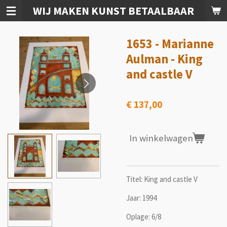
WIJ MAKEN KUNST BETAALBAAR
Ga
direct
naar
1653 - Marianne
de
hoofdinhoud
Aulman - King
and castle V
€ 137,00
In winkelwagen
Titel: King and castle V
Jaar: 1994
Oplage: 6/8