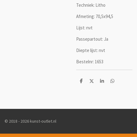
Techniek: Litho
Afmeting: 70,5x94,5
Lijst: nvt
Passepartout: Ja
Diepte lijst: nvt
Bestelnr: 1653
D
D
S
D
e
e
h
e
l
e
a
l
e
l
r
e
n
e
n
© 2018 - 2026 kunst-outlet.nl