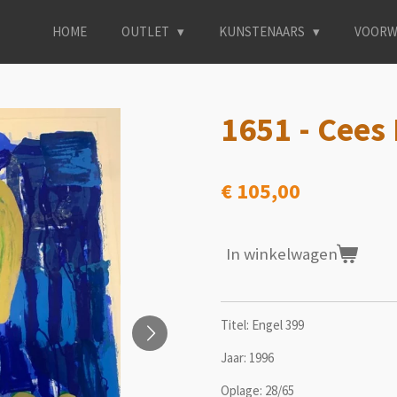
HOME
OUTLET
KUNSTENAARS
VOORW
1651 - Cees 
€ 105,00
In winkelwagen
Titel: Engel 399
Jaar: 1996
Oplage: 28/65