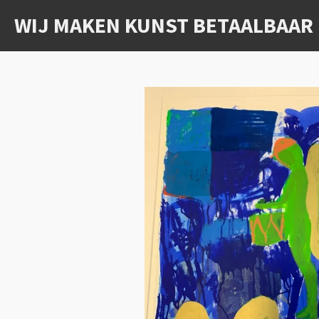
Ga
WIJ MAKEN KUNST BETAALBAAR
direct
naar
de
hoofdinhoud