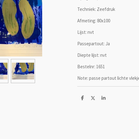
Techniek: Zeefdruk
Afmeting: 80x100
Lijst: nvt
Passepartout: Ja
Diepte lijst: nvt
Bestelnr: 1651
Note: passe partout lichte vlekj
D
D
S
e
e
h
l
e
a
e
l
r
n
e