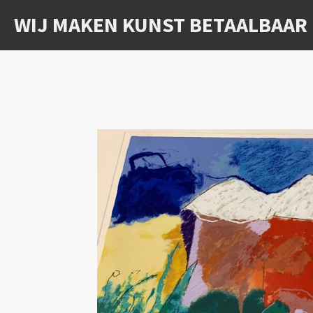
Ga
WIJ MAKEN KUNST BETAALBAAR
direct
naar
de
hoofdinhoud