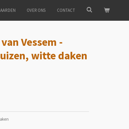
AARDEN
OVER ONS
CONTACT
 van Vessem -
uizen, witte daken
daken