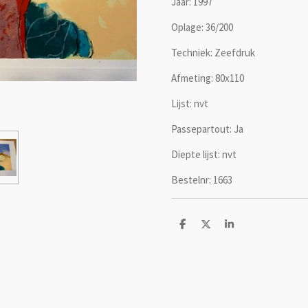
Jaar: 1997
Oplage: 36/200
Techniek: Zeefdruk
Afmeting: 80x110
Lijst: nvt
Passepartout: Ja
Diepte lijst: nvt
Bestelnr: 1663
D
D
S
e
e
h
l
e
a
e
l
r
n
e