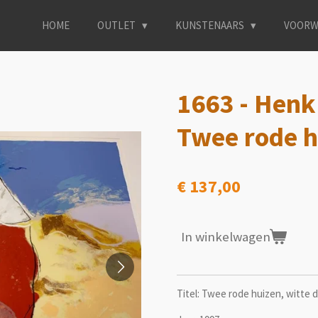
HOME
OUTLET
KUNSTENAARS
VOORW
1663 - Henk
Twee rode h
€ 137,00
In winkelwagen
Titel: Twee rode huizen, witte 