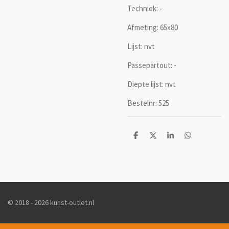
Techniek: -
Afmeting: 65x80
Lijst: nvt
Passepartout: -
Diepte lijst: nvt
Bestelnr: 525
D
D
S
D
e
e
h
e
l
e
a
l
e
l
r
e
n
e
n
© 2018 - 2026 kunst-outlet.nl