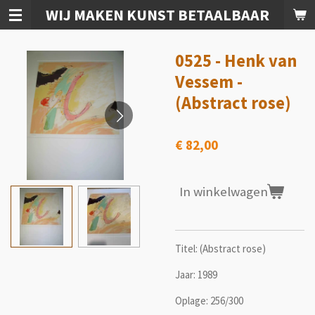
WIJ MAKEN KUNST BETAALBAAR
Ga
direct
naar
0525 - Henk van
de
hoofdinhoud
Vessem -
(Abstract rose)
€ 82,00
In winkelwagen
Titel: (Abstract rose)
Jaar: 1989
Oplage: 256/300