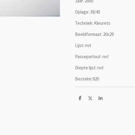
Jaar: 2000
Oplage: 38/43
Techniek: Kleurets
Beeldformaat: 20x29
Lijst: nvt
Passepartout: nvt
Diepte lijst: nvt
Bestelnr:920
D
D
S
e
e
h
l
e
a
e
l
r
n
e