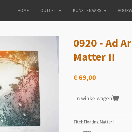
HOME
OUTLET
KUNSTENAARS
VOORW
0920 - Ad Ar
Matter II
€ 69,00
In winkelwagen
Titel: Floating Matter II