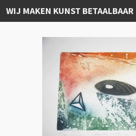
Ga
WIJ MAKEN KUNST BETAALBAAR
direct
naar
de
hoofdinhoud