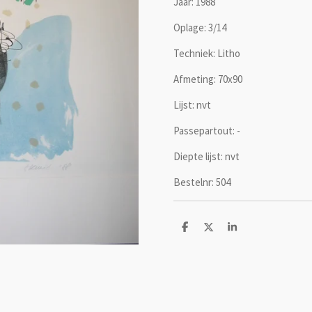
Jaar: 1988
Oplage: 3/14
Techniek: Litho
Afmeting: 70x90
Lijst: nvt
Passepartout: -
Diepte lijst: nvt
Bestelnr: 504
D
D
S
e
e
h
l
e
a
e
l
r
n
e