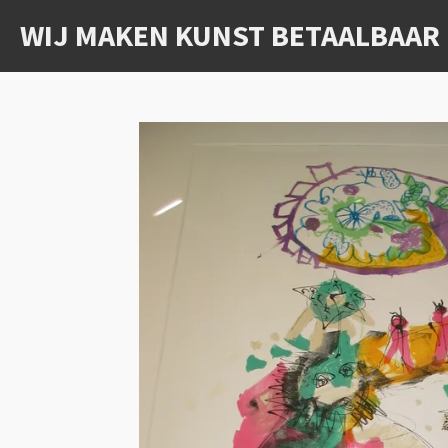
Ga
WIJ MAKEN KUNST BETAALBAAR
direct
naar
de
hoofdinhoud